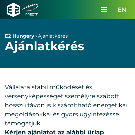
Partnereinknek
EN
Karrier
Menü
E2
Hungary
Média
E2 Hungary
Ajánlatkérés
Ajánlatkérés
Kapcsolat
InterMET belépés
Ajánlatkérés
Vállalata stabil működését és
versenyképességét személyre szabott,
hosszú távon is kiszámítható energetikai
megoldásokkal és gyors ügyintézéssel
támogatjuk.
Kérjen ajánlatot az alábbi űrlap