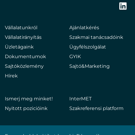
Bringing
new
Link
energy
to
Vállalatunkról
Ajánlatkérés
europe
Vállalatirányítás
Szakmai tanácsadóink
Üzletágaink
Ügyfélszolgálat
Dokumentumok
GYIK
Sajtóközlemény
Sajtó&Marketing
Hírek
Ismerj meg minket!
InterMET
Nyitott pozicióink
Szakreferensi platform