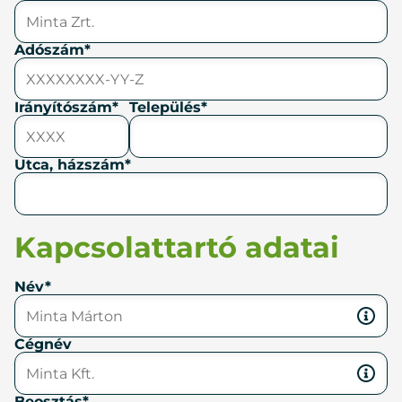
Adószám
Irányítószám
Település
Utca, házszám
Kapcsolattartó adatai
Név
Cégnév
Beosztás