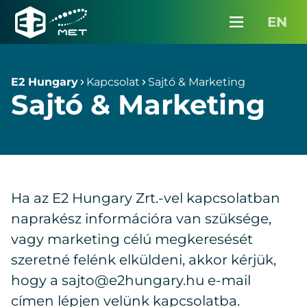
Partnereinknek
EN
Karrier
Menü
E2
Hungary
Média
E2 Hungary
Kapcsolat
Sajtó & Marketing
Sajtó & Marketing
Kapcsolat
InterMET belépés
Ajánlatkérés
Ha az E2 Hungary Zrt.-vel kapcsolatban
naprakész információra van szüksége,
vagy marketing célú megkeresését
szeretné felénk elküldeni, akkor kérjük,
hogy a sajto@e2hungary.hu e-mail
címen lépjen velünk kapcsolatba.