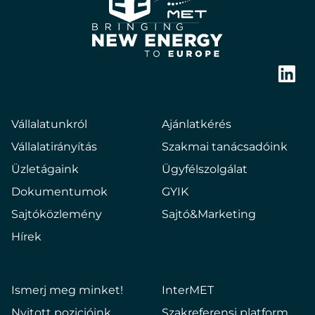
E2
Hungary
Bringing
new
Link
energy
to
Vállalatunkról
Ajánlatkérés
europe
Vállalatirányítás
Szakmai tanácsadóink
Üzletágaink
Ügyfélszolgálat
Dokumentumok
GYIK
Sajtóközlemény
Sajtó&Marketing
Hírek
Ismerj meg minket!
InterMET
Nyitott pozicióink
Szakreferensi platform