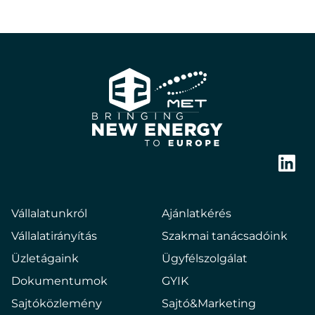
E2
Hungary
Bringing
new
Link
energy
to
Vállalatunkról
Ajánlatkérés
europe
Vállalatirányítás
Szakmai tanácsadóink
Üzletágaink
Ügyfélszolgálat
Dokumentumok
GYIK
Sajtóközlemény
Sajtó&Marketing