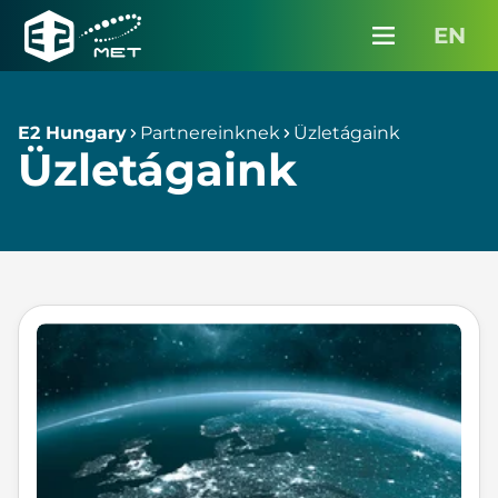
Partnereinknek
EN
Karrier
Menü
E2
Hungary
Média
E2 Hungary
Partnereinknek
Üzletágaink
Üzletágaink
Kapcsolat
InterMET belépés
Ajánlatkérés