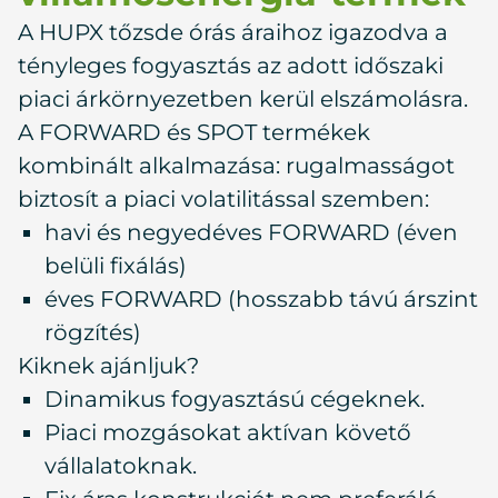
A HUPX tőzsde órás áraihoz igazodva a
tényleges fogyasztás az adott időszaki
piaci árkörnyezetben kerül elszámolásra.
A FORWARD és SPOT termékek
kombinált alkalmazása: rugalmasságot
biztosít a piaci volatilitással szemben:
havi és negyedéves FORWARD (éven
belüli fixálás)
éves FORWARD (hosszabb távú árszint
rögzítés)
Kiknek ajánljuk?
Dinamikus fogyasztású cégeknek.
Piaci mozgásokat aktívan követő
vállalatoknak.