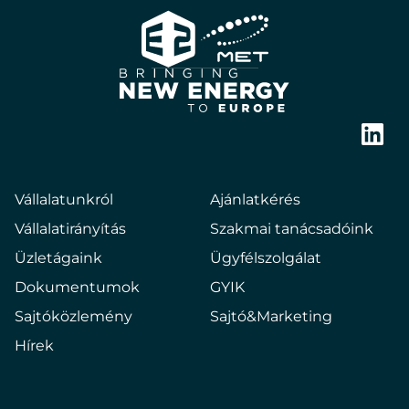
E2
Hungary
Bringing
new
Link
energy
to
Vállalatunkról
Ajánlatkérés
europe
Vállalatirányítás
Szakmai tanácsadóink
Üzletágaink
Ügyfélszolgálat
Dokumentumok
GYIK
Sajtóközlemény
Sajtó&Marketing
Hírek