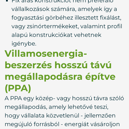
Fix áras konstrukciót nem preferáló
vállalkozások számára, amelyek így a
fogyasztási görbéhez illesztett fixálást,
vagy zsinórtermékeket, valamint profil
alapú konstrukciókat vehetnek
igénybe.
Villamosenergia-
beszerzés hosszú távú
megállapodásra építve
(PPA)
A PPA egy közép- vagy hosszú távra szóló
megállapodás, amely lehetővé teszi,
hogy vállalata közvetlenül - jellemzően
megújuló forrásból - energiát vásároljon