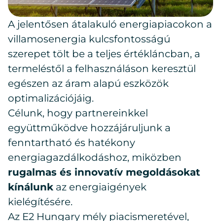
A jelentősen átalakuló energiapiacokon a
villamosenergia kulcsfontosságú
szerepet tölt be a teljes értékláncban, a
termeléstől a felhasználáson keresztül
egészen az áram alapú eszközök
optimalizációjáig.
Célunk, hogy partnereinkkel
együttműködve hozzájáruljunk a
fenntartható és hatékony
energiagazdálkodáshoz, miközben
rugalmas és innovatív megoldásokat
kínálunk
az energiaigények
kielégítésére.
Az E2 Hungary mély piacismeretével,