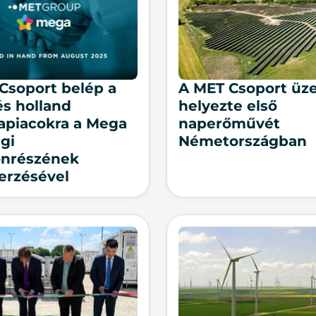
Csoport belép a
A MET Csoport ü
és holland
helyezte első
apiacokra a Mega
naperőművét
gi
Németországban
onrészének
erzésével