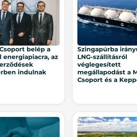
Csoport belép a
Szingapúrba irány
l energiapiacra, az
LNG-szállításról
zerződések
véglegesített
rben indulnak
megállapodást a 
Csoport és a Kepp