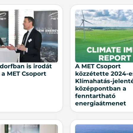
dorfban is irodát
A MET Csoport
t a MET Csoport
közzétette 2024-e
Klímahatás-jelenté
középpontban a
fenntartható
energiaátmenet