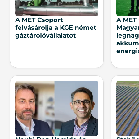
A MET Csoport
A MET 
felvásárolja a KGE német
Magya
gáztárolóvállalatot
legna
akkum
energi