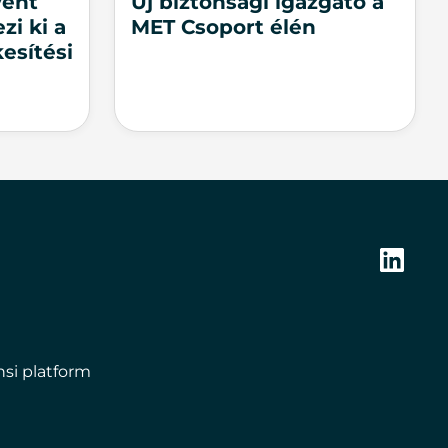
vent
Új biztonsági igazgató a
zi ki a
MET Csoport élén
esítési
Linked
nsi platform