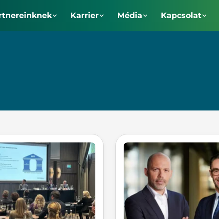
rtnereinknek
Karrier
Média
Kapcsolat