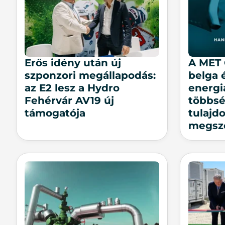
Erős idény után új
A MET 
szponzori megállapodás:
belga 
az E2 lesz a Hydro
energi
Fehérvár AV19 új
többsé
támogatója
tulajd
megsz