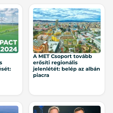
A MET Csoport tovább
s
erősíti regionális
sét:
jelenlétét: belép az albán
piacra