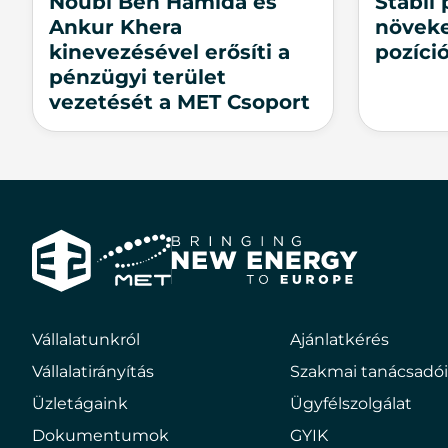
Noubi Ben Hamida és
Stabil
Ankur Khera
növeke
kinevezésével erősíti a
pozíci
pénzügyi terület
vezetését a MET Csoport
Bringing
E2
new
Hungary
Vállalatunkról
Ajánlatkérés
energy
to
Vállalatirányítás
Szakmai tanácsadó
europe
Üzletágaink
Ügyfélszolgálat
Dokumentumok
GYIK