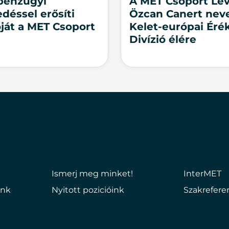
 pénzügyi
A MET Csoport Le
déssel erősíti
Özcan Canert neve
óját a MET Csoport
Kelet-európai Érék
Divízió élére
Ismerj meg minket!
InterMET
ink
Nyitott pozicióink
Szakrefere