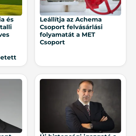
ia és
Leállítja az Achema
alli
Csoport felvásárlási
éves
folyamatát a MET
Csoport
etett