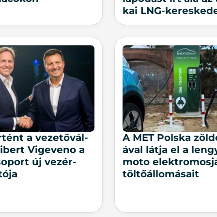
kai LNG-keres­ke­de
tént a ve­ze­tő­vál­
A MET Pol­ska zöld­
­i­bert Vi­ge­veno a
á­val lát­ja el a len­
­port új ve­zér­
mo­to elekt­ro­mos­
tó­ja
töl­tő­ál­lo­má­sa­it