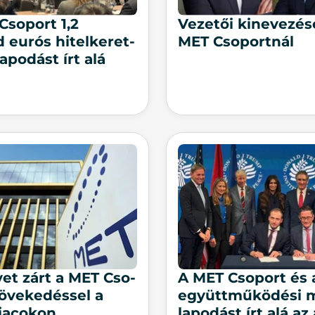
Csoport 1,2
Ve­ze­tői ki­ne­ve­zé­
d eurós hitelkeret-
MET Cso­port­nál
apodást írt alá
vet zárt a MET Cso­
A MET Cso­port és 
ö­ve­ke­dés­sel a
együtt­mű­kö­dé­si 
­a­co­kon
la­po­dást írt alá az