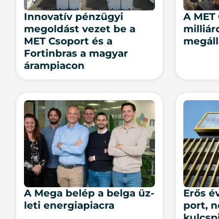
Innovatív pénzügyi
A MET 
megoldást vezet be a
milliár
MET Csoport és a
megáll
Fortinbras a magyar
árampiacon
A Me­ga be­lép a bel­ga üz­
Erős é
le­ti ener­gia­pi­ac­ra
port, n
kulcs­pi