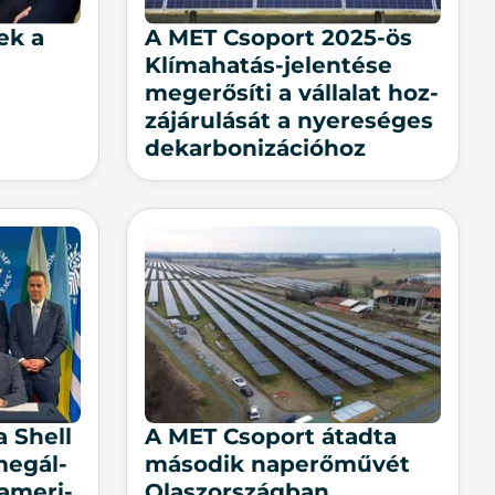
sek a
A MET Cso­port 2025-ös
Klí­ma­ha­tás-jelen­té­se
meg­erő­sí­ti a vál­la­lat hoz­
zá­já­ru­lá­sát a nye­re­sé­ges
de­kar­bo­ni­zá­ci­ó­hoz
a Shell
A MET Cso­port át­ad­ta
meg­ál­
má­so­dik nap­erő­mű­vét
 ame­ri­
Olasz­or­szág­ban