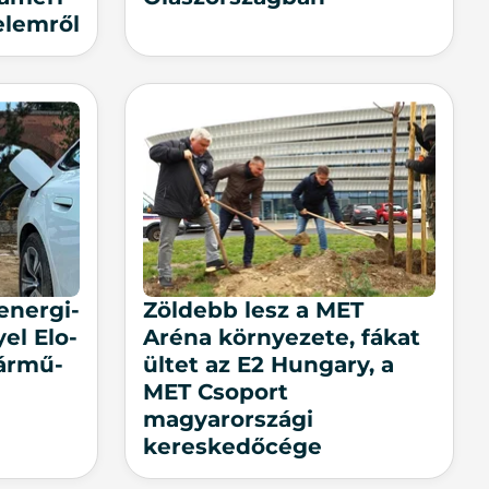
­lem­ről
ener­gi­
Zöldebb lesz a MET
gyel Elo­
Aréna környezete, fákat
jármű-
ültet az E2 Hungary, a
MET Csoport
magyarországi
kereskedőcége