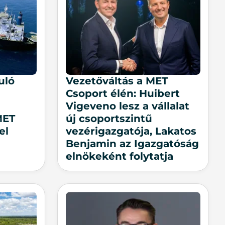
uló
Vezetőváltás a MET
Csoport élén: Huibert
Vigeveno lesz a vállalat
MET
új csoportszintű
el
vezérigazgatója, Lakatos
Benjamin az Igazgatóság
elnökeként folytatja