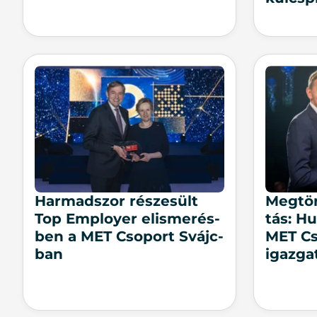
Har­mad­szor ré­sze­sült
Meg­tör­
Top Emp­loyer el­is­me­rés­
tás: Hu
ben a MET Cso­port Svájc­
MET Cso
ban
igaz­ga­