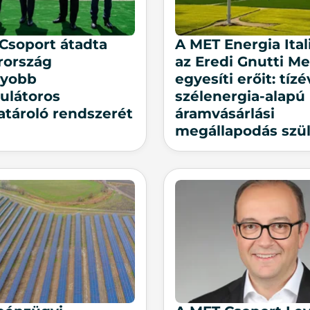
Csoport átadta
A MET Energia Ital
rország
az Eredi Gnutti Met
gyobb
egyesíti erőit: tíz
ulátoros
szélenergia-alapú
atároló rendszerét
áramvásárlási
megállapodás szül