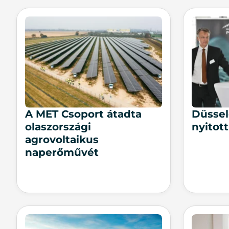
A MET Csoport átadta
Düssel
olaszországi
nyitot
agrovoltaikus
naperőművét