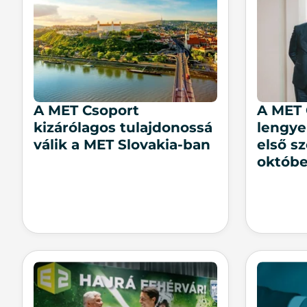
A MET Csoport
A MET 
kizárólagos tulajdonossá
lengye
válik a MET Slovakia-ban
első s
októbe