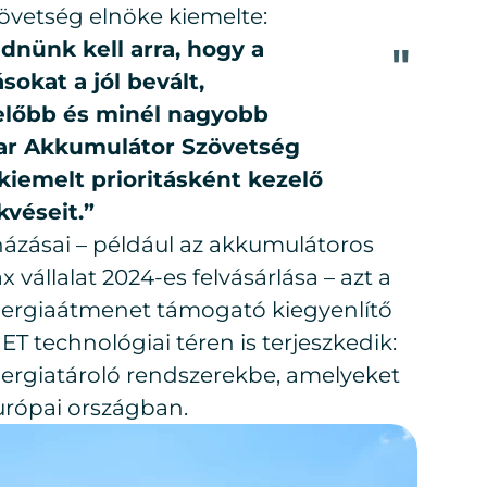
övetség elnöke kiemelte:
dnünk kell arra, hogy a
okat a jól bevált,
előbb és minél nagyobb
ar Akkumulátor Szövetség
 kiemelt prioritásként kezelő
kvéseit.”
ázásai – például az akkumulátoros
 vállalat 2024-es felvásárlása – azt a
 energiaátmenet támogató kiegyenlítő
ET technológiai téren is terjeszkedik:
energiatároló rendszerekbe, amelyeket
urópai országban.