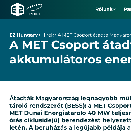
Rólunk
Pa
E2
Hungary
E2 Hungary
Hírek
A MET Csoport átadta Magyaror
A MET Csoport áta
akkumulátoros ener
Átad­ták Ma­gyar­or­szág leg­na­gyobb mű­kö­
tá­ro­ló rend­sze­rét (BESS): a MET Cso­port 
MET Du­nai Ener­gia­tá­ro­ló 40 MW tel­je­s
órás cik­lus­ide­jű) be­ren­de­zést he­lye­z
le­tén. A be­ru­há­zás a leg­újabb pél­dá­ja