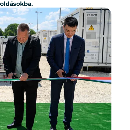
ol­dá­sok­ba.