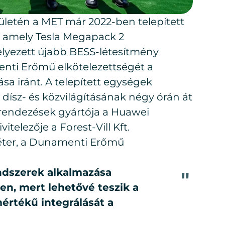
letén a MET már 2022-ben telepített
, amely Tesla Megapack 2
lyezett újabb BESS-létesítmény
enti Erőmű elkötelezettségét a
 iránt. A telepített egységek
 dísz- és közvilágításának négy órán át
erendezések gyártója a Huawei
itelezője a Forest-Vill Kft.
éter, a Dunamenti Erőmű
ndszerek alkalmazása
n, mert lehetővé teszik a
rtékű integrálását a