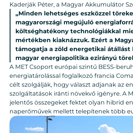
Kaderják Péter, a Magyar Akkumulátor Sz
„Minden lehetséges eszközzel töreke
magyarországi megújuló energiaforrás
költséghatékony technológiákkal mi
mértékben kiaknázzuk. Ezért a Magy
támogatja a zöld energetikai átállást
magyar energiapolitika ezirányú töre
A MET Csoport európai szintű BESS-beruh
energiatárolással foglalkozó francia Comax
célt szolgálják, hogy választ adjanak az
szolgáltatások iránti növekvő igényre. A M
jelentős összegeket fektet olyan hibrid 
naperőművek mellett telepítenek több e