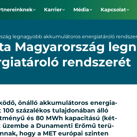
rtnereinknek
Karrier
Média
Kapcsolat
szág legnagyobb akkumulátoros energiatároló rendsze
dta Magyarország leg
giatároló rendszerét
dő, ön­ál­ló ak­ku­mu­lá­to­ros ener­gia­
100 szá­za­lé­kos tu­laj­do­ná­ban ál­ló
ít­mé­nyű és 80 MWh ka­pa­ci­tá­sú (két­
ett üzem­be a Du­na­men­ti Erő­mű te­rü­
 an­nak, hogy a MET eu­ró­pai szin­ten