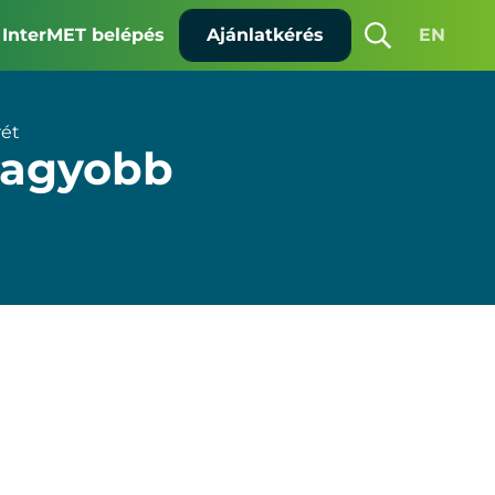
InterMET belépés
Ajánlatkérés
EN
Keresés
rét
nagyobb