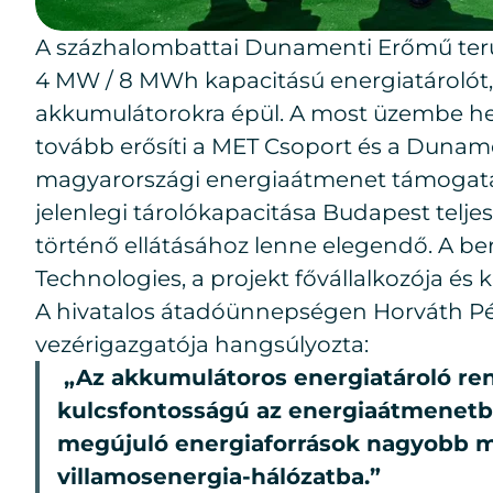
A százhalombattai Dunamenti Erőmű terü
4 MW / 8 MWh kapacitású energiatárolót
akkumulátorokra épül. A most üzembe he
tovább erősíti a MET Csoport és a Dunam
magyarországi energiaátmenet támogatása
jelenlegi tárolókapacitása Budapest teljes
történő ellátásához lenne elegendő. A b
Technologies, a projekt fővállalkozója és kiv
A hivatalos átadóünnepségen Horváth P
vezérigazgatója hangsúlyozta:
„Az akkumulátoros energiatároló re
kulcsfontosságú az energiaátmenetbe
megújuló energiaforrások nagyobb mé
villamosenergia-hálózatba.”