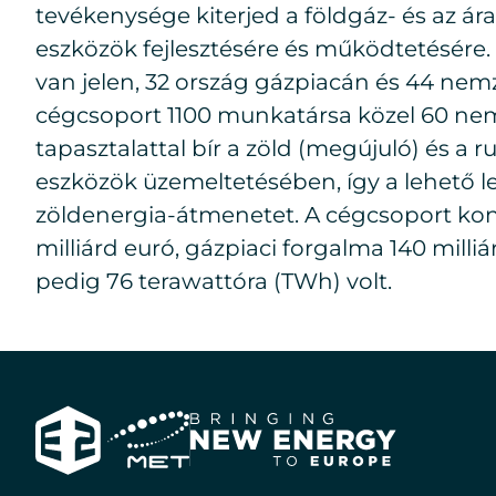
tevékenysége kiterjed a földgáz- és az ár
eszközök fejlesztésére és működtetésére.
van jelen, 32 ország gázpiacán és 44 nem
cégcsoport 1100 munkatársa közel 60 nemz
tapasztalattal bír a zöld (megújuló) és a 
eszközök üzemeltetésében, így a lehető 
zöldenergia-átmenetet. A cégcsoport kons
milliárd euró, gázpiaci forgalma 140 mill
pedig 76 terawattóra (TWh) volt.
Bringing
E2