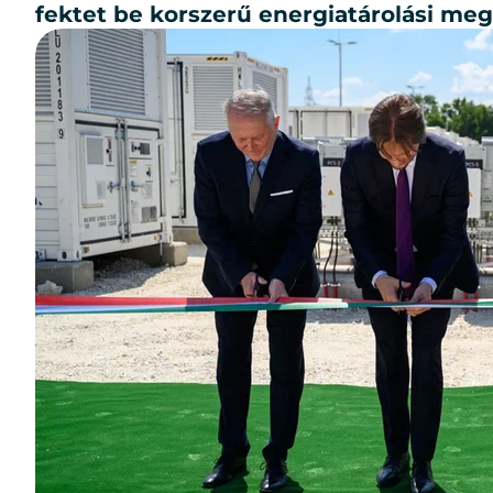
fek­tet be kor­sze­rű ener­gia­tá­ro­lá­si meg­