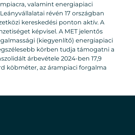
ampiacra, valamint energiapiaci
 Leányvállalatai révén 17 országban
zetközi kereskedési ponton aktív. A
etiséget képvisel. A MET jelentős
rugalmassági (kiegyenlítő) energiapiaci
legszélesebb körben tudja támogatni a
zolidált árbevétele 2024-ben 17,9
iárd köbméter, az árampiaci forgalma