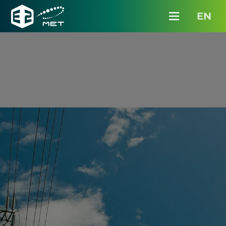
Partnereinknek
EN
Karrier
Menü
E2
Hungary
Média
Kapcsolat
InterMET belépés
Ajánlatkérés