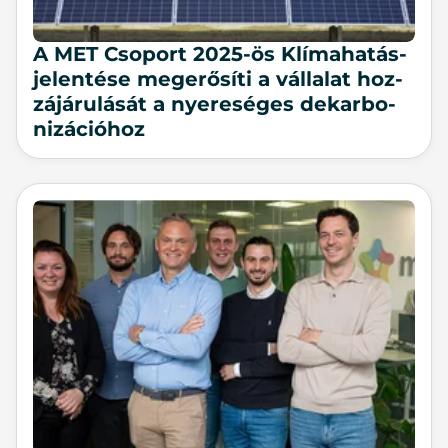
A MET Cso­port 2025-ös Klí­ma­ha­tás-
jelen­té­se meg­erő­sí­ti a vál­la­lat hoz­
zá­já­ru­lá­sát a nye­re­sé­ges de­kar­bo­
ni­zá­ci­ó­hoz