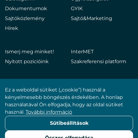
Dokumentumok
GYIK
Sajtóközlemény
Sajtó&Marketing
Hírek
Ismerj meg minket!
InterMET
Nyitott pozicióink
Szakreferensi platform
Ez a weboldal sütiket („cookie”) használ a
Impresszum
kényelmesebb böngészés érdekében. A honlap
használatával Ön elfogadja, hogy az oldal sütiket
Adatkezelési tájékoztató
használ.
További információ
Sütibeállítások
Sütibeállítások
ÁSZF
Összes elfogadása