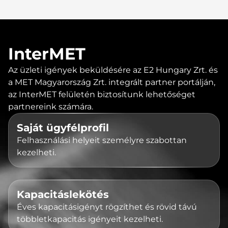
InterMET
Az üzleti igények beküldésére az E2 Hungary Zrt. és
a MET Magyarország Zrt. integrált partner portálján,
az InterMET felületén biztosítunk lehetőséget
partnereink számára.
Saját ügyfélprofil
Felhasználási helyeit személyre szabottan
kezelheti.
Kapacitáslekötés
Éves kapacitásigényt rögzíthet és rövid távú
többletkapacitás igényeit kezelheti.