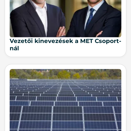
Ve­ze­tői ki­ne­ve­zé­sek a MET Cso­port­
nál