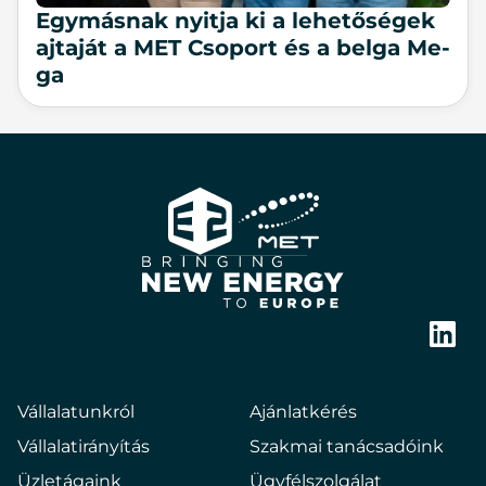
Egy­más­nak nyit­ja ki a le­he­tő­sé­gek
aj­ta­ját a MET Cso­port és a bel­ga Me­
ga
E2
Hungary
Bringing
new
Link
energy
to
Vállalatunkról
Ajánlatkérés
europe
Vállalatirányítás
Szakmai tanácsadóink
Üzletágaink
Ügyfélszolgálat