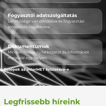
Fogyasztói adatszolgáltatás
Lehetősége van diktálásra és fogyasztási
előrejelzés rögzítésére.
Dokumentumok
Minden fontos nyilatkozatot és információt
megtalál egy helyen.
Belépek az InterMET felületére
Legfrissebb híreink