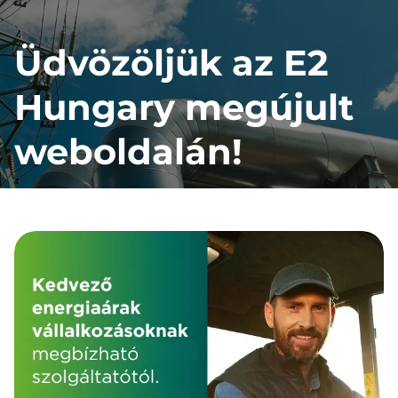
E2
Üdvözöljük az E2
Hungary
Hungary megújult
weboldalán!