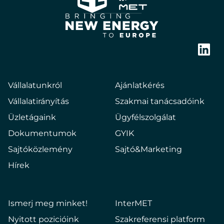
E2
Hungary
Bringing
new
Link
energy
to
Vállalatunkról
Ajánlatkérés
europe
Vállalatirányítás
Szakmai tanácsadóink
Üzletágaink
Ügyfélszolgálat
Dokumentumok
GYIK
Sajtóközlemény
Sajtó&Marketing
Hírek
Ismerj meg minket!
InterMET
Nyitott pozicióink
Szakreferensi platform