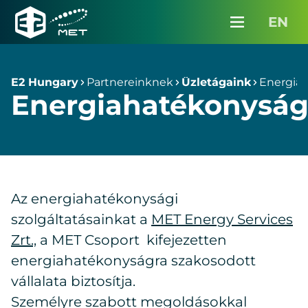
Partnereinknek
EN
Karrier
Menü
E2
Hungary
Média
E2 Hungary
Partnereinknek
Üzletágaink
Energia
Energiahatékonysá
Kapcsolat
InterMET belépés
Ajánlatkérés
Az energiahatékonysági
szolgáltatásainkat a
MET Energy Services
Zrt.,
a MET Csoport kifejezetten
energiahatékonyságra szakosodott
vállalata biztosítja.
Személyre szabott megoldásokkal