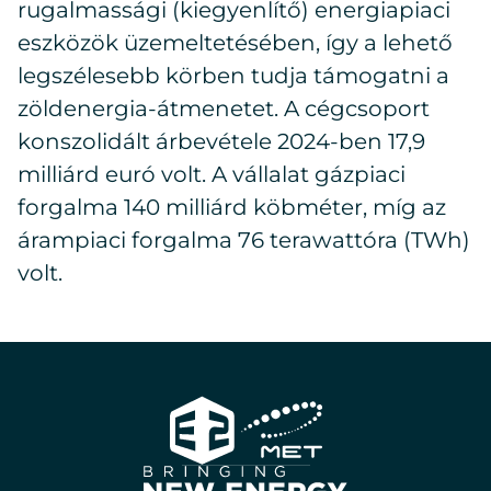
rugalmassági (kiegyenlítő) energiapiaci
eszközök üzemeltetésében, így a lehető
legszélesebb körben tudja támogatni a
zöldenergia-átmenetet. A cégcsoport
konszolidált árbevétele 2024-ben 17,9
milliárd euró volt. A vállalat gázpiaci
forgalma 140 milliárd köbméter, míg az
árampiaci forgalma 76 terawattóra (TWh)
volt.
E2