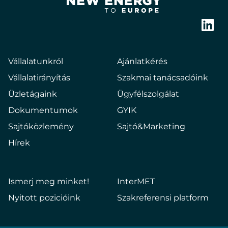
Hungary
Bringing
new
Link
energy
to
Vállalatunkról
Ajánlatkérés
europe
Vállalatirányítás
Szakmai tanácsadóink
Üzletágaink
Ügyfélszolgálat
Dokumentumok
GYIK
Sajtóközlemény
Sajtó&Marketing
Hírek
Ismerj meg minket!
InterMET
Nyitott pozicióink
Szakreferensi platform