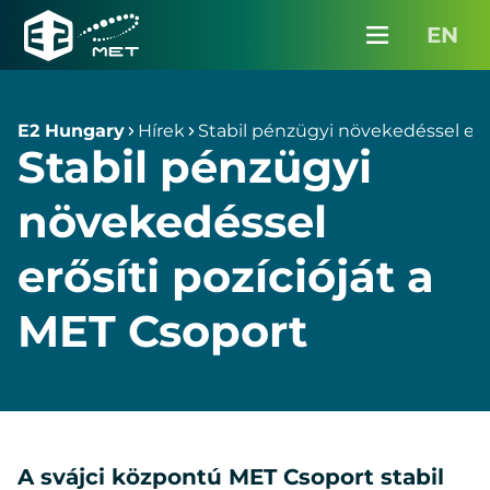
Partnereinknek
EN
Karrier
Menü
E2
Hungary
Média
E2 Hungary
Hírek
Stabil pénzügyi növekedéssel erős
Stabil pénzügyi
Kapcsolat
növekedéssel
InterMET belépés
erősíti pozícióját a
Ajánlatkérés
MET Csoport
A sváj­ci köz­pon­tú MET Cso­port sta­bil