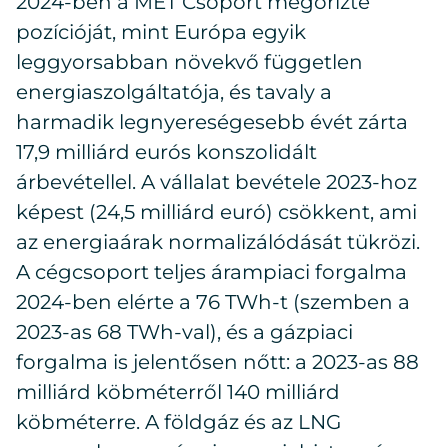
2024-ben a MET Csoport megőrizte
pozícióját, mint Európa egyik
leggyorsabban növekvő független
energiaszolgáltatója, és tavaly a
harmadik legnyereségesebb évét zárta
17,9 milliárd eurós konszolidált
árbevétellel. A vállalat bevétele 2023-hoz
képest (24,5 milliárd euró) csökkent, ami
az energiaárak normalizálódását tükrözi.
A cégcsoport teljes árampiaci forgalma
2024-ben elérte a 76 TWh-t (szemben a
2023-as 68 TWh-val), és a gázpiaci
forgalma is jelentősen nőtt: a 2023-as 88
milliárd köbméterről 140 milliárd
köbméterre. A földgáz és az LNG