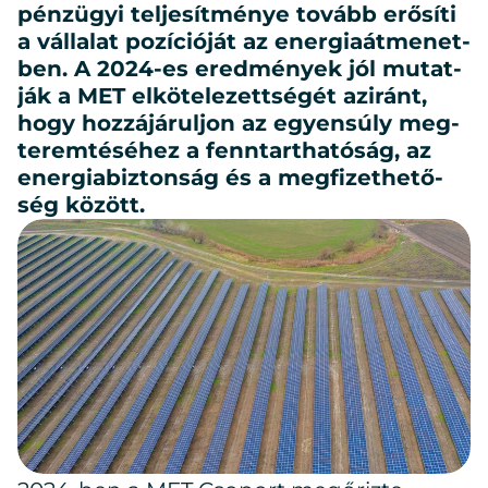
pénz­ügyi tel­je­sít­mé­nye to­vább erő­sí­ti
a vál­la­lat po­zí­ci­ó­ját az ener­gia­át­me­net­
ben. A 2024-es ered­mé­nyek jól mu­tat­
ják a MET el­kö­te­le­zett­sé­gét az­iránt,
hogy hoz­zá­já­rul­jon az egyen­súly meg­
te­rem­té­sé­hez a fenn­tart­ha­tó­ság, az
ener­gia­biz­ton­ság és a meg­fi­zet­he­tő­
ség kö­zött.