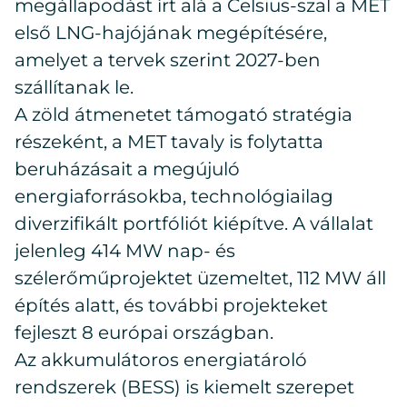
megállapodást írt alá a Celsius-szal a MET
első LNG-hajójának megépítésére,
amelyet a tervek szerint 2027-ben
szállítanak le.
A zöld átmenetet támogató stratégia
részeként, a MET tavaly is folytatta
beruházásait a megújuló
energiaforrásokba, technológiailag
diverzifikált portfóliót kiépítve. A vállalat
jelenleg 414 MW nap- és
szélerőműprojektet üzemeltet, 112 MW áll
építés alatt, és további projekteket
fejleszt 8 európai országban.
Az akkumulátoros energiatároló
rendszerek (BESS) is kiemelt szerepet