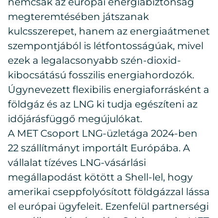
nemcsak az európai energiabiztonság
megteremtésében játszanak
kulcsszerepet, hanem az energiaátmenet
szempontjából is létfontosságúak, mivel
ezek a legalacsonyabb szén-dioxid-
kibocsátású fosszilis energiahordozók.
Úgynevezett flexibilis energiaforrásként a
földgáz és az LNG ki tudja egészíteni az
időjárásfüggő megújulókat.
A MET Csoport LNG-üzletága 2024-ben
22 szállítmányt importált Európába. A
vállalat tízéves LNG-vásárlási
megállapodást kötött a Shell-lel, hogy
amerikai cseppfolyósított földgázzal lássa
el európai ügyfeleit. Ezenfelül partnerségi