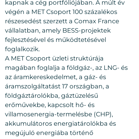
kapnak a cég portfóliójában. A múlt év
végén a MET Csoport 100 százalékos
részesedést szerzett a Comax France
vállalatban, amely BESS-projektek
fejlesztésével és működtetésével
foglalkozik.
A MET Csoport üzleti struktúrája
magában foglalja a földgáz-, az LNG- és
az áramkereskedelmet, a gáz- és
áramszolgáltatást 17 országban, a
földgáztárolókba, gáztüzelésű
erőművekbe, kapcsolt hő- és
villamosenergia-termelésbe (CHP),
akkumulátoros energiatárolókba és
megújuló energiába történő