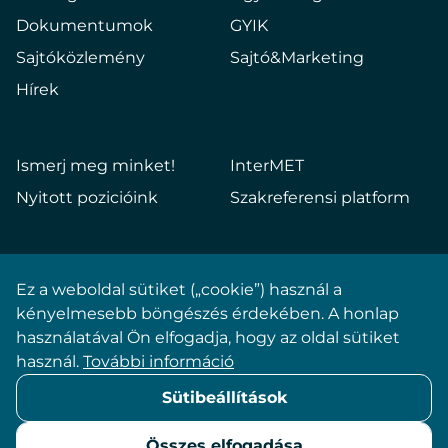
Dokumentumok
GYIK
Sajtóközlemény
Sajtó&Marketing
Hírek
Ismerj meg minket!
InterMET
Nyitott pozicióink
Szakreferensi platform
Ez a weboldal sütiket („cookie”) használ a
Impresszum
kényelmesebb böngészés érdekében. A honlap
használatával Ön elfogadja, hogy az oldal sütiket
Adatkezelési tájékoztató
használ.
További információ
Sütibeállítások
Sütibeállítások
ÁSZF
Összes elfogadása