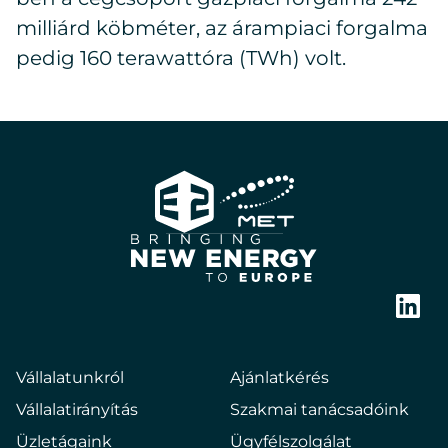
milliárd köbméter, az árampiaci forgalma
pedig 160 terawattóra (TWh) volt.
E2
Hungary
Bringing
new
Link
energy
to
Vállalatunkról
Ajánlatkérés
europe
Vállalatirányítás
Szakmai tanácsadóink
Üzletágaink
Ügyfélszolgálat