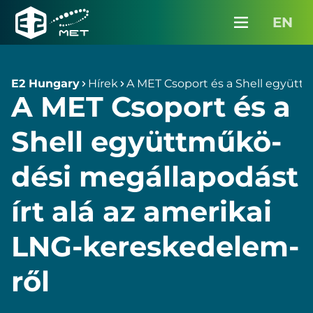
Partnereinknek
EN
Karrier
Menü
E2
Hungary
Média
E2 Hungary
Hírek
A MET Cso­port és a Shell együtt­mű­
A MET Cso­port és a
Kapcsolat
Shell együtt­mű­kö­
InterMET belépés
dé­si meg­ál­la­po­dást
Ajánlatkérés
írt alá az ame­ri­kai
LNG-keres­ke­de­lem­
ről