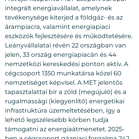
integrált energiavállalat, amelynek
tevékenysége kiterjed a földgáz- és az
árampiacra, valamint energiapiaci
eszközök fejlesztésére és működtetésére.
Leányvállalatai révén 22 országban van
jelen, 33 ország energiapiacán és 44
nemzetközi kereskedési ponton aktív. A
cégcsoport 1350 munkatársa közel 60
nemzetiséget képvisel. A MET jelentős
tapasztalattal bír a zöld (megújuló) és a
rugalmassági (kiegyenlítő) energetikai
infrastruktúra üzemeltetésében, így a
lehető legszélesebb körben tudja
támogatni az energiaátmenetet. 2025-
ben a cégcsoport gázpiaci forgalma 242