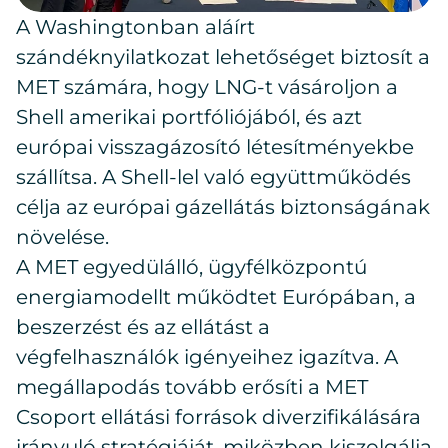
A Washingtonban aláírt
szándéknyilatkozat lehetőséget biztosít a
MET számára, hogy LNG-t vásároljon a
Shell amerikai portfóliójából, és azt
európai visszagázosító létesítményekbe
szállítsa. A Shell-lel való együttműködés
célja az európai gázellátás biztonságának
növelése.
A MET egyedülálló, ügyfélközpontú
energiamodellt működtet Európában, a
beszerzést és az ellátást a
végfelhasználók igényeihez igazítva. A
megállapodás tovább erősíti a MET
Csoport ellátási források diverzifikálására
irányuló stratégiáját, miközben kiszolgálja