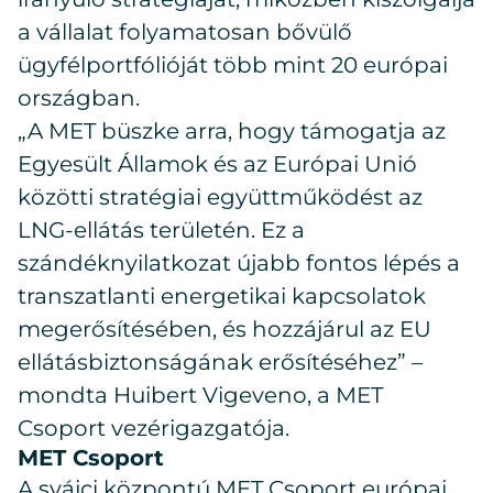
a vállalat folyamatosan bővülő
ügyfélportfólióját több mint 20 európai
országban.
„A MET büszke arra, hogy támogatja az
Egyesült Államok és az Európai Unió
közötti stratégiai együttműködést az
LNG-ellátás területén. Ez a
szándéknyilatkozat újabb fontos lépés a
transzatlanti energetikai kapcsolatok
megerősítésében, és hozzájárul az EU
ellátásbiztonságának erősítéséhez” –
mondta Huibert Vigeveno, a MET
Csoport vezérigazgatója.
MET Csoport
A svájci központú MET Csoport európai