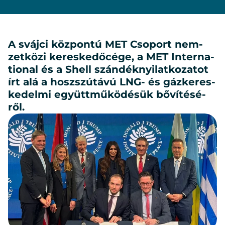
A sváj­ci köz­pon­tú MET Cso­port nem­
zet­kö­zi ke­res­ke­dő­cé­ge, a MET In­ter­na­
ti­o­nal és a Shell szán­dék­nyi­lat­ko­za­tot
írt alá a hosz­szú­tá­vú LNG- és gáz­ke­res­
ke­del­mi együtt­mű­kö­dé­sük bő­ví­té­sé­
ről.