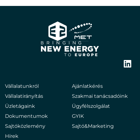
E2
Hungary
Bringing
new
Link
energy
to
Vállalatunkról
Ajánlatkérés
europe
Vállalatirányítás
Szakmai tanácsadóink
Üzletágaink
Ügyfélszolgálat
Dokumentumok
GYIK
Sajtóközlemény
Sajtó&Marketing
Hírek