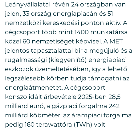
Leányvállalatai révén 24 országban van
jelen, 33 ország energiapiacán és 51
nemzetközi kereskedési ponton aktív. A
cégcsoport több mint 1400 munkatársa
közel 60 nemzetiséget képvisel. A MET
jelentős tapasztalattal bír a megújuló és a
rugalmassági (kiegyenlítő) energiapiaci
eszközök üzemeltetésében, így a lehető
legszélesebb körben tudja támogatni az
energiaátmenetet. A cégcsoport
konszolidált árbevétele 2025-ben 28,5
milliárd euró, a gázpiaci forgalma 242
milliárd köbméter, az árampiaci forgalma
pedig 160 terawattóra (TWh) volt.