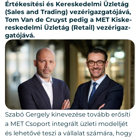
Ér­té­ke­sí­té­si és Ke­res­ke­del­mi Üz­let­ág
(Sa­les and Trad­ing) ve­zér­igaz­ga­tó­já­vá,
Tom Van de Cruyst pe­dig a MET Kis­ke­
res­ke­del­mi Üz­let­ág (Re­ta­il) ve­zér­igaz­
ga­tó­já­vá.
Szabó Gergely kinevezése tovább erősíti
a MET Csoport integrált üzleti modelljét
és lehetővé teszi a vállalat számára, hogy