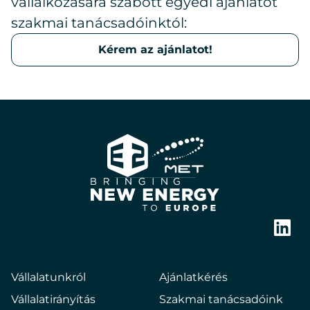
vállalkozására szabott egyedi ajánlatot
szakmai tanácsadóinktól:
Kérem az ajánlatot!
E2
Hungary
Bringing
new
Link
energy
to
Vállalatunkról
Ajánlatkérés
europe
Vállalatirányítás
Szakmai tanácsadóink