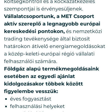
költségkontroll és a kockázatkezelés
szempontjai is érvényesüljenek.
Vállalatcsoportunk, a MET Csoport
aktív szereplő a legnagyobb európai
kereskedési pontokon,
és nemzetközi
trading tevékenysége által biztosít
határokon átívelő energiamegoldásokat
a közép-keleti-európai régió vállalati
felhasználói számára.
Földgáz alapú termékmegoldásaink
esetében az egyedi ajánlat
kidolgozásakor többek között
figyelembe vesszük:
éves fogyasztást
felhasználási helyeket