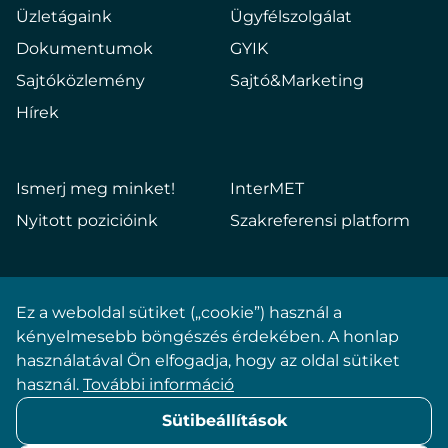
Üzletágaink
Ügyfélszolgálat
Dokumentumok
GYIK
Sajtóközlemény
Sajtó&Marketing
Hírek
Ismerj meg minket!
InterMET
Nyitott pozicióink
Szakreferensi platform
Ez a weboldal sütiket („cookie”) használ a
Impresszum
kényelmesebb böngészés érdekében. A honlap
használatával Ön elfogadja, hogy az oldal sütiket
Adatkezelési tájékoztató
használ.
További információ
Sütibeállítások
Sütibeállítások
ÁSZF