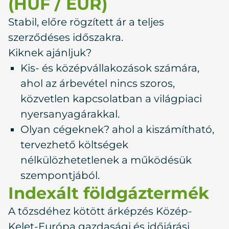
(HUF / EUR)
Stabil, előre rögzített ár a teljes
szerződéses időszakra.
Kiknek ajánljuk?
Kis- és középvállakozások számára,
ahol az árbevétel nincs szoros,
közvetlen kapcsolatban a világpiaci
nyersanyagárakkal.
Olyan cégeknek? ahol a kiszámítható,
tervezhető költségek
nélkülözhetetlenek a működésük
szempontjából.
Indexált földgáztermék
A tőzsdéhez kötött árképzés Közép-
Kelet-Európa gazdasági és időjárási