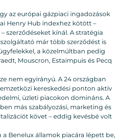
ogy az európai gázpiaci ingadozások
ai Henry Hub indexhez kötött –
– szerződéseket kínál. A stratégia
szolgáltató már több szerződést is
 ügyfelekkel, a közelmúltban pedig
raedt, Mouscron, Estaimpuis és Pecq
sze nem egyirányú. A 24 országban
nemzetközi kereskedési ponton aktív
delmi, üzleti piacokon domináns. A
ben más szabályozási, marketing és
italizációt követ – eddig kevésbé volt
a Benelux államok piacára lépett be,