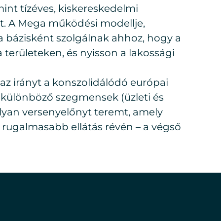
int tízéves, kiskereskedelmi
ett. A Mega működési modellje,
sa bázisként szolgálnak ahhoz, hogy a
 területeken, és nyisson a lakossági
z irányt a konszolidálódó európai
 a különböző szegmensek (üzleti és
 olyan versenyelőnyt teremt, amely
 rugalmasabb ellátás révén – a végső