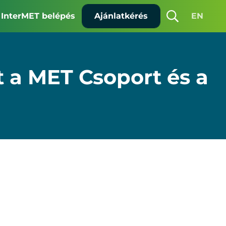
InterMET belépés
Ajánlatkérés
EN
Keresés
ját a MET Cso­port és a