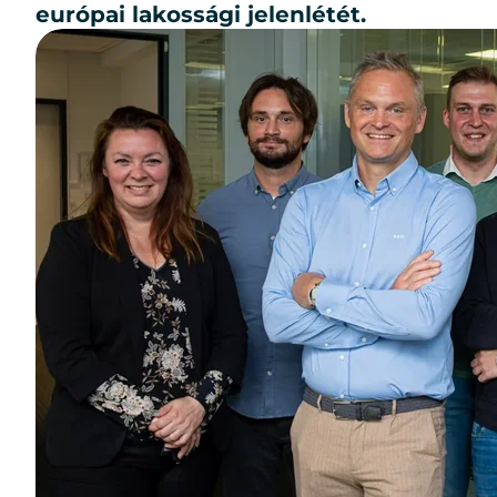
eu­ró­pai la­kos­sá­gi je­len­lé­tét.