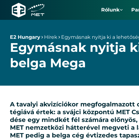
Rólunk
Pa
E2
Hungary
E2 Hungary
Hírek
Egy­más­nak nyit­ja ki a le­he­tő­s
Egy­más­nak nyit­ja ki
bel­ga Me­ga
A ta­va­lyi ak­vi­zí­ci­ó­kor meg­fo­gal­ma­zott
té­gi­á­vá ér­tek: a sváj­ci köz­pon­tú MET
dé­se egy mind­két fél szá­má­ra elő­nyös, új
MET nem­zet­kö­zi hát­te­ré­vel meg­ve­ti a lá
MET pe­dig a bel­ga cég év­ti­ze­des ta­pasz­ta­