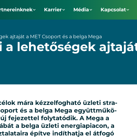
rtnereinknek
Karrier
Média
Kapcsolat
é­gek aj­ta­ját a MET Cso­port és a bel­ga Me­ga
 a le­he­tő­sé­gek aj­ta­
 cé­lok má­ra kéz­zel­fog­ha­tó üz­le­ti stra­
 Cso­port és a bel­ga Me­ga együtt­mű­kö­
 fe­je­zet­tel foly­ta­tó­dik. A Me­ga a
­bát a bel­ga üz­le­ti ener­gia­pi­a­con, a
la­ta­i­ra épít­ve in­dít­hat­ja el át­fo­gó