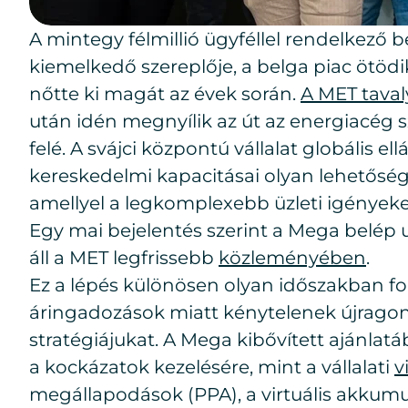
A mintegy félmillió ügyféllel rendelkező 
kiemelkedő szereplője, a belga piac ötöd
nőtte ki magát az évek során.
A MET taval
után idén megnyílik az út az energiacég s
felé. A svájci központú vállalat globális el
kereskedelmi kapacitásai olyan lehetősé
amellyel a legkomplexebb üzleti igényeket 
Egy mai bejelentés szerint a Mega belép u
áll a MET legfrissebb
közleményében
.
Ez a lépés különösen olyan időszakban fo
áringadozások miatt kénytelenek újragon
stratégiájukat. A Mega kibővített ajánlat
a kockázatok kezelésére, mint a vállalati
v
megállapodások (PPA), a virtuális akkumu