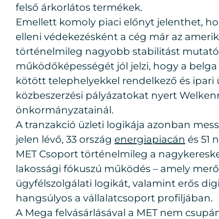
felső árkorlátos termékek.
Emellett komoly piaci előnyt jelenthet, h
elleni védekezésként a cég már az amerik
történelmileg nagyobb stabilitást mutató 
működőképességét jól jelzi, hogy a belga 
kötött telephelyekkel rendelkező és ipari
közbeszerzési pályázatokat nyert Welken
önkormányzatainál.
A tranzakció üzleti logikája azonban mes
jelen lévő, 33 ország
energiapiacán
és 51 
MET Csoport történelmileg a nagykereske
lakossági fókuszú működés – amely merő
ügyfélszolgálati logikát, valamint erős dig
hangsúlyos a vállalatcsoport profiljában.
A Mega felvásárlásával a MET nem csupán 