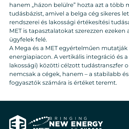
hanem „házon belülre” hozta azt a több m
tudásbázist, amivel a belga cég sikeres l
rendszerei és lakossági értékesítési tudá
MET is tapasztalatokat szerezzen ezeken a
ügyfelek felé.
A Mega és a MET egyértelműen mutatják a
energiapiacon. A vertikális integráció és
lakossági) közötti célzott tudástranszfer
nemcsak a cégek, hanem – a stabilabb és
fogyasztók számára is értéket teremt.