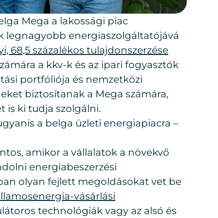
belga Mega a lakossági piac
ik legnagyobb energiaszolgáltatójává
yi, 68,5 százalékos tulajdonszerzése
zámára a kkv-k és az ipari fogyasztók
látási portfóliója és nemzetközi
geket biztosítanak a Mega számára,
is ki tudja szolgálni.
gyanis a belga üzleti energiapiacra –
ntos, amikor a vállalatok a növekvő
dolni energiabeszerzési
ában olyan fejlett megoldásokat vet be
illamosenergia-vásárlási
látoros technológiák vagy az alsó és