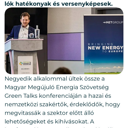
lók ha­té­ko­nyak és ver­seny­ké­pe­sek.
Negyedik alkalommal ültek össze a
Magyar Megújuló Energia Szövetség
Green Talks konferenciáján a hazai és
nemzetközi szakértők, érdeklődők, hogy
megvitassák a szektor előtt álló
lehetőségeket és kihívásokat. A