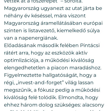
vették át a főszerepet” – sorolta.
Magyarország ugyanezt az utat járta be
néhány év késéssel, mára viszont
Magyarország áramellátásában európai
szinten is listavezető, kiemelkedő súlya
van a napenergiának.
Előadásának második felében Pintácsi
rátért arra, hogy az eszközök aktív
optimlizációja, a működési kiválóság
elengedhetetlen a piacon maradáshoz.
Figyelmeztette hallgatóságát, hogy a
régi, „invest-and-forget” világ lassan
megszűnik, a fókusz pedig a működési
kiválóság felé tolódik. Elmondta, hogy
ehhez három dolog szükséges: alacsony