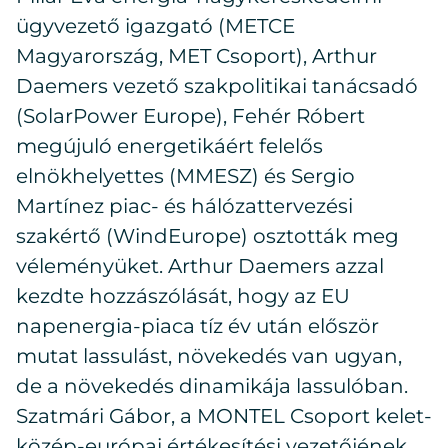
ügyvezető igazgató (METCE
Magyarország, MET Csoport), Arthur
Daemers vezető szakpolitikai tanácsadó
(SolarPower Europe), Fehér Róbert
megújuló energetikáért felelős
elnökhelyettes (MMESZ) és Sergio
Martínez piac- és hálózattervezési
szakértő (WindEurope) osztották meg
véleményüket. Arthur Daemers azzal
kezdte hozzászólását, hogy az EU
napenergia-piaca tíz év után először
mutat lassulást, növekedés van ugyan,
de a növekedés dinamikája lassulóban.
Szatmári Gábor, a MONTEL Csoport kelet-
közép-európai értékesítési vezetőjének